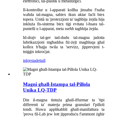
elettroniċi, tal-plastik u metallurġiċi.
Il-kontrollur u l-apparati kollha jinsabu f'naħa
waħda tal-magna, sabiex tkun aktar faċli biex
topera. Unità ta 'protezzjoni ta' tagħbija żejda hija
inkluża fis-sistema biex tiġi evitata l-ħsara tal-
puntelli u l-apparat, meta sseħħ tagħbija żejda.
Id-drajv tal-ger tad-dudu tal-magna jadotta
lubrikazzjoni mgħaddsa fiż-żejt magħluqa għal
kollox b'ħajja twila ta 'servizz, jipprevjeni t-
tniġġis inkroċjat.
inkjesta
dettall
Magni għall-Istampa tal-Pillola
Unika LQ-TDP
Din il-magna tintuża għall-iffurmar ta 'tipi
differenti ta' materja prima granulari f'pilloli
tondi. Huwa applikabbli għall-manifattura ta
'prova fil-Lab jew lott jipproduċu f'ammont żgħir