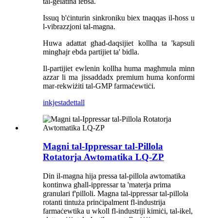
tal-ġelatina iebsa.
Issuq b'ċinturin sinkroniku biex tnaqqas il-ħoss u
l-vibrazzjoni tal-magna.
Huwa adattat għad-daqsijiet kollha ta 'kapsuli
mingħajr ebda partijiet ta' bidla.
Il-partijiet ewlenin kollha huma magħmula minn
azzar li ma jissaddadx premium huma konformi
mar-rekwiżiti tal-GMP farmaċewtiċi.
inkjesta
dettall
Magni tal-Ippressar tal-Pillola
Rotatorja Awtomatika LQ-ZP
Din il-magna hija pressa tal-pillola awtomatika
kontinwa għall-ippressar ta 'materja prima
granulari f'pilloli. Magna tal-ippressar tal-pillola
rotanti tintuża prinċipalment fl-industrija
farmaċewtika u wkoll fl-industriji kimiċi, tal-ikel,