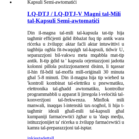
LQ-DTJ / LQ-DTJ-V Magni tal-Mili
tal-Kapsuli Semi-awtomatiċi
Din il-magna tal-mili tal-kapsula tat-tip hija
tagħmir effiċjenti ġdid ibbażat fuq tip antik wara
riċerka u żvilupp: aktar faċli aktar intuwittivi u
tagħbija ogħla fit-twaqqigħ tal-kapsuli, tidwir U,
separazzjoni bil-vakwu meta mqabbla mat-tip
antik. It-tip ġdid ta ' kapsula orjentazzjoni jadotta
kolonni pillola pożizzjonament disinn, li tqassar
il-ħin fil-bdil tal-moffa mill-oriġinali 30 minuta
għal 5-8 minuti. Din il-magna hija tip wieħed ta
'kontroll kombinat tal-elettriku u pnewmatiku,
elettronika tal-għadd awtomatiku, kontrollur
programmabbli u apparat li jirregola l-veloċità tal-
konverżjoni tal-frekwenza. Minflok mili
manwali, inaqqas l-intensità tax-xogħol, li hija t-
tagħmir ideali għall-mili tal-kapsuli għal
kumpaniji farmaċewtiċi żgħar u ta 'daqs medju,
istituzzjonijiet ta' riċerka u żvilupp farmaċewtiċi u
kamra tal-preparazzjoni tal-isptar.
inkjesta
dettall