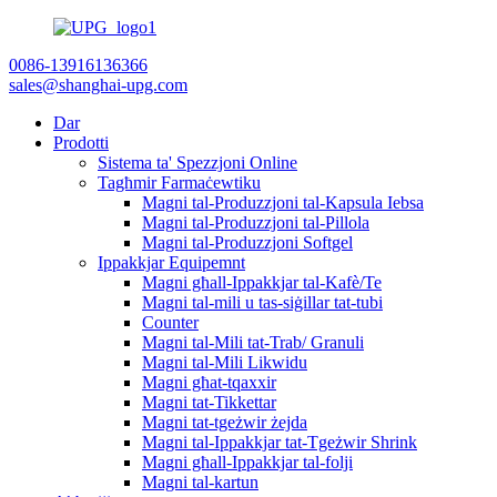
0086-13916136366
sales@shanghai-upg.com
Dar
Prodotti
Sistema ta' Spezzjoni Online
Tagħmir Farmaċewtiku
Magni tal-Produzzjoni tal-Kapsula Iebsa
Magni tal-Produzzjoni tal-Pillola
Magni tal-Produzzjoni Softgel
Ippakkjar Equipemnt
Magni għall-Ippakkjar tal-Kafè/Te
Magni tal-mili u tas-siġillar tat-tubi
Counter
Magni tal-Mili tat-Trab/ Granuli
Magni tal-Mili Likwidu
Magni għat-tqaxxir
Magni tat-Tikkettar
Magni tat-tgeżwir żejda
Magni tal-Ippakkjar tat-Tgeżwir Shrink
Magni għall-Ippakkjar tal-folji
Magni tal-kartun