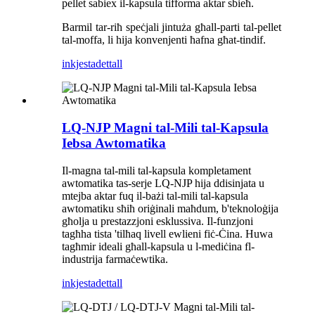
pellet sabiex il-kapsula tifforma aktar sbieħ.
Barmil tar-riħ speċjali jintuża għall-parti tal-pellet
tal-moffa, li hija konvenjenti ħafna għat-tindif.
inkjesta
dettall
LQ-NJP Magni tal-Mili tal-Kapsula
Iebsa Awtomatika
Il-magna tal-mili tal-kapsula kompletament
awtomatika tas-serje LQ-NJP hija ddisinjata u
mtejba aktar fuq il-bażi tal-mili tal-kapsula
awtomatiku sħiħ oriġinali maħdum, b'teknoloġija
għolja u prestazzjoni esklussiva. Il-funzjoni
tagħha tista 'tilħaq livell ewlieni fiċ-Ċina. Huwa
tagħmir ideali għall-kapsula u l-mediċina fl-
industrija farmaċewtika.
inkjesta
dettall