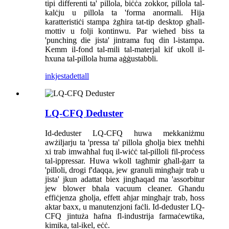
tipi differenti ta' pillola, biċċa zokkor, pillola tal-
kalċju u pillola ta 'forma anormali. Hija
karatteristiċi stampa żgħira tat-tip desktop għall-
mottiv u folji kontinwu. Par wieħed biss ta
'punching die jista' jintrama fuq din l-istampa.
Kemm il-fond tal-mili tal-materjal kif ukoll il-
ħxuna tal-pillola huma aġġustabbli.
inkjesta
dettall
LQ-CFQ Deduster
Id-deduster LQ-CFQ huwa mekkaniżmu
awżiljarju ta 'pressa ta' pillola għolja biex tneħħi
xi trab imwaħħal fuq il-wiċċ tal-pilloli fil-proċess
tal-ippressar. Huwa wkoll tagħmir għall-ġarr ta
'pilloli, drogi f'daqqa, jew granuli mingħajr trab u
jista' jkun adattat biex jingħaqad ma 'assorbitur
jew blower bħala vacuum cleaner. Għandu
effiċjenza għolja, effett aħjar mingħajr trab, ħoss
aktar baxx, u manutenzjoni faċli. Id-deduster LQ-
CFQ jintuża ħafna fl-industrija farmaċewtika,
kimika, tal-ikel, eċċ.