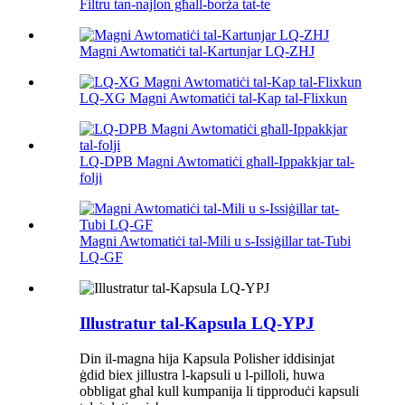
Filtru tan-najlon għall-borża tat-te
Magni Awtomatiċi tal-Kartunjar LQ-ZHJ
LQ-XG Magni Awtomatiċi tal-Kap tal-Flixkun
LQ-DPB Magni Awtomatiċi għall-Ippakkjar tal-
folji
Magni Awtomatiċi tal-Mili u s-Issiġillar tat-Tubi
LQ-GF
Illustratur tal-Kapsula LQ-YPJ
Din il-magna hija Kapsula Polisher iddisinjat
ġdid biex jillustra l-kapsuli u l-pilloli, huwa
obbligat għal kull kumpanija li tipproduċi kapsuli