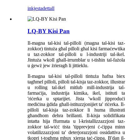
inkjesta
dettall
LQ-BY Kisi Pan
Il-magna tal-kisi tal-pilloli (magna tal-kisi taz-
zokkor) tintuża għal pilloli għal kisi farmaċewtika
u taz-zokkor tal-pilloli u l-industriji tal-ikel.
Jintuża wkoll għall-irrumblar u t-tisħin tal-fażola
u ġewż jew żrieragħ li jittieklu.
Il-magna tal-kisi tal-pilloli tintuża ħafna biex
tagħmel pilloli, pilloli tal-kisja taz-zokkor, illustrar
u rolling tal-ikel mitlub mill-industrija tal-
farmaċija, industrija kimika, ikel, istituti ta
'riċerka u sptarijiet. Jista 'wkoll jipproduċi
mediċina ġdida għall-istituzzjonijiet ta' riċerka. Il-
pilloli tal-kisja taz-zokkor li huma illustrati
għandhom dehra brillanti. Il-kisja solidifikata
intatta hija ffurmata u l-kristallizzazzjoni taz-
zokkor tal-wiċċ tista 'tipprevjeni ċ-ċippa minn
volatilizzazzjoni ta' deterjorazzjoni ossidattiva u
tkopri t-togħma mhux xierqa taċ-ċippa. B'dan il-