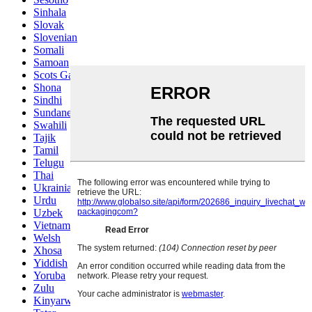
Sinhala
Slovak
Slovenian
Somali
Samoan
Scots Gaelic
Shona
Sindhi
Sundanese
Swahili
Tajik
Tamil
Telugu
Thai
Ukrainian
Urdu
Uzbek
Vietnamese
Welsh
Xhosa
Yiddish
Yoruba
Zulu
Kinyarwanda