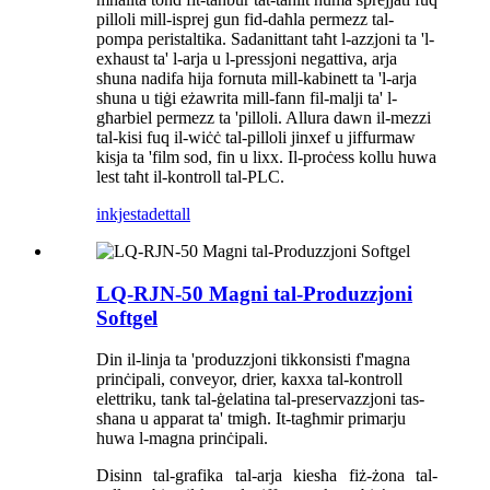
pilloli mill-isprej gun fid-daħla permezz tal-
pompa peristaltika. Sadanittant taħt l-azzjoni ta 'l-
exhaust ta' l-arja u l-pressjoni negattiva, arja
sħuna nadifa hija fornuta mill-kabinett ta 'l-arja
sħuna u tiġi eżawrita mill-fann fil-malji ta' l-
għarbiel permezz ta 'pilloli. Allura dawn il-mezzi
tal-kisi fuq il-wiċċ tal-pilloli jinxef u jiffurmaw
kisja ta 'film sod, fin u lixx. Il-proċess kollu huwa
lest taħt il-kontroll tal-PLC.
inkjesta
dettall
LQ-RJN-50 Magni tal-Produzzjoni
Softgel
Din il-linja ta 'produzzjoni tikkonsisti f'magna
prinċipali, conveyor, drier, kaxxa tal-kontroll
elettriku, tank tal-ġelatina tal-preservazzjoni tas-
sħana u apparat ta' tmigħ. It-tagħmir primarju
huwa l-magna prinċipali.
Disinn tal-grafika tal-arja kiesħa fiż-żona tal-