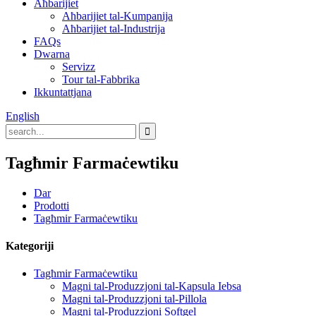
Aħbarijiet
Aħbarijiet tal-Kumpanija
Aħbarijiet tal-Industrija
FAQs
Dwarna
Servizz
Tour tal-Fabbrika
Ikkuntattjana
English
Tagħmir Farmaċewtiku
Dar
Prodotti
Tagħmir Farmaċewtiku
Kategoriji
Tagħmir Farmaċewtiku
Magni tal-Produzzjoni tal-Kapsula Iebsa
Magni tal-Produzzjoni tal-Pillola
Magni tal-Produzzjoni Softgel