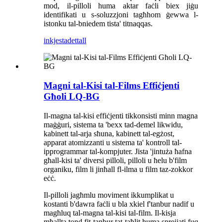
mod, il-pilloli huma aktar faċli biex jiġu
identifikati u s-soluzzjoni tagħhom ġewwa l-
istonku tal-bniedem tista' titnaqqas.
inkjesta
dettall
Magni tal-Kisi tal-Films Effiċjenti
Għoli LQ-BG
Il-magna tal-kisi effiċjenti tikkonsisti minn magna
maġġuri, sistema ta 'bexx tad-demel likwidu,
kabinett tal-arja sħuna, kabinett tal-egżost,
apparat atomizzanti u sistema ta' kontroll tal-
ipprogrammar tal-kompjuter. Jista 'jintuża ħafna
għall-kisi ta' diversi pilloli, pilloli u ħelu b'film
organiku, film li jinħall fl-ilma u film taz-zokkor
eċċ.
Il-pilloli jagħmlu moviment ikkumplikat u
kostanti b'dawra faċli u bla xkiel f'tanbur nadif u
magħluq tal-magna tal-kisi tal-film. Il-kisja
mħallta tond fit-tanbur tat-taħlit huma sprejjati fuq