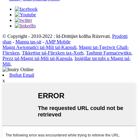
© Copyright - 2010-2022 : Id-Drittijiet kollha Riżervati.
Prodotti
sħan
-
Mappa tas-sit
-
AMP Mobile
Magni Awtomatiċi tal-Mili tal-Kapsuli
,
Magni tat-Tgeżwir Għall-
Fliexken
,
Tikkettjar tal-Fliexken tax-Xorb
,
Tagħmir Farmaċewtiku
,
Prezz tal-Magni tal-Mili tal-Kapsula
,
Issiġillar tat-tubi u Magni tal-
Mili
,
Ibgħat Email
x