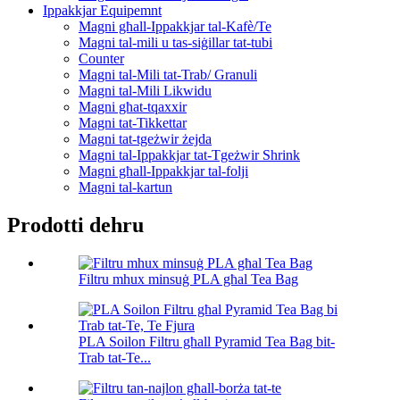
Ippakkjar Equipemnt
Magni għall-Ippakkjar tal-Kafè/Te
Magni tal-mili u tas-siġillar tat-tubi
Counter
Magni tal-Mili tat-Trab/ Granuli
Magni tal-Mili Likwidu
Magni għat-tqaxxir
Magni tat-Tikkettar
Magni tat-tgeżwir żejda
Magni tal-Ippakkjar tat-Tgeżwir Shrink
Magni għall-Ippakkjar tal-folji
Magni tal-kartun
Prodotti dehru
Filtru mhux minsuġ PLA għal Tea Bag
PLA Soilon Filtru għall Pyramid Tea Bag bit-
Trab tat-Te...